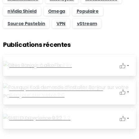
nVidia Shield
Omega
Populaire
Source Pastebin
VPN
vStream
Publications récentes
Dites Bonjour à alkoFlix
-
Pourquoi Kodi demande d’installer
-
Bonjour sur votre PC
SHIELD Experience 9.2.2
-