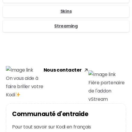
Skins
Streaming
Nous contacter
On vous aide à
Fière partenaire
faire briller votre
de l'addon
Kodi
vStream
C
o
m
m
u
n
a
u
t
é
d
'
e
n
t
r
a
i
d
e
Pour tout savoir sur Kodi en français