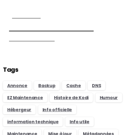
COMMUNAUTÉ
Besoin d'aide avec Kodi ?
Visiter nos Forums
Tags
Annonce
Backup
Cache
DNS
EZ Maintenance
Histoire de Kodi
Humour
Hébergeur
Info officielle
information technique
Info utile
Maintenance
Mise à jour
Métadonnées