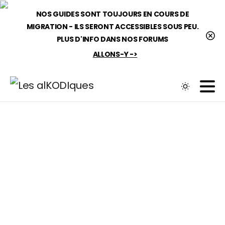
NOS GUIDES SONT TOUJOURS EN COURS DE
MIGRATION - ILS SERONT ACCESSIBLES SOUS PEU.
PLUS D'INFO DANS NOS FORUMS
Mon profil
ALLONS-Y ->
Ticket de support
Connexion
Demande de contenu
Mes notifications
Catégorie :
Streaming
Mes messages
Home
Streaming
ChatRoom