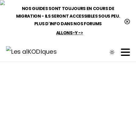
NOS GUIDES SONT TOUJOURS EN COURS DE
MIGRATION - ILS SERONT ACCESSIBLES SOUS PEU.
PLUS D'INFO DANS NOS FORUMS
Mon profil
ALLONS-Y ->
Ticket de support
Connexion
Demande de contenu
Mes notifications
Décrypter les informations
Mes messages
contenues dans un lien de
streaming
ChatRoom
Blogue
Astuces