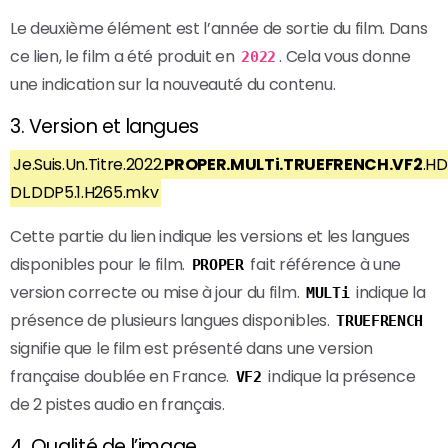
Le deuxième élément est l’année de sortie du film. Dans
ce lien, le film a été produit en
. Cela vous donne
2022
une indication sur la nouveauté du contenu.
3. Version et langues
Je.Suis.Un.Titre.2022.
PROPER.MULTi.TRUEFRENCH.VF2
.HD
DL.DDP5.1.H265.mkv
Cette partie du lien indique les versions et les langues
disponibles pour le film.
fait référence à une
PROPER
version correcte ou mise à jour du film.
indique la
MULTi
présence de plusieurs langues disponibles.
TRUEFRENCH
signifie que le film est présenté dans une version
française doublée en France.
indique la présence
VF2
de 2 pistes audio en français.
4. Qualité de l’image