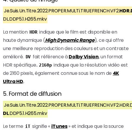
Je.Suis.Un.Titre.2022.PROPER.MULTi.TRUEFRENCH.VF2.
HDR.
DL.DDP5.1.H265.mkv
La mention
indique que le film est disponible en
HDR
haute dynamique (
High Dynamic Range
), ce qui offre
une meilleure reproduction des couleurs et un contraste
amélioré.
fait référence à
Dolby Vision
, un format
DV
HDR spécifique
.
indique que la résolution vidéo est
2160p
de 2160 pixels, également connue sous le nom de
4K
Ultra HD
.
5. Format de diffusion
Je.Suis.Un.Titre.2022.PROPER.MULTi.TRUEFRENCH.VF2.HDR.D
DL
.DDP5.1.H265.mkv
Le terme
signifie «
iTunes
» et indique que la source
iT