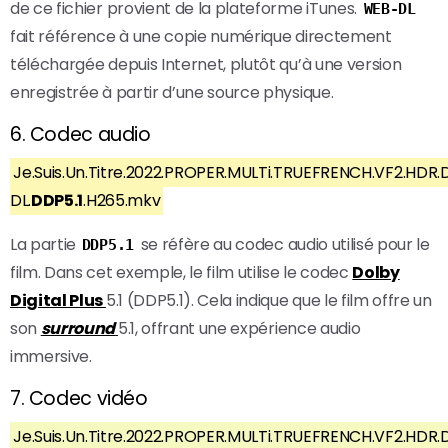
de ce fichier provient de la plateforme iTunes.
WEB-DL
fait référence à une copie numérique directement
téléchargée depuis Internet, plutôt qu’à une version
enregistrée à partir d’une source physique.
6. Codec audio
Je.Suis.Un.Titre.2022.PROPER.MULTi.TRUEFRENCH.VF2.HDR.
DL.
DDP5.1
.H265.mkv
La partie
se réfère au codec audio utilisé pour le
DDP5.1
film. Dans cet exemple, le film utilise le codec
Dolby
Digital Plus
5.1 (DDP5.1). Cela indique que le film offre un
son
surround
5.1, offrant une expérience audio
immersive.
7. Codec vidéo
Je.Suis.Un.Titre.2022.PROPER.MULTi.TRUEFRENCH.VF2.HDR.