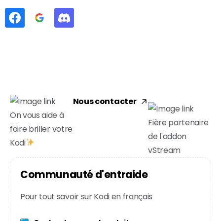
Nous contacter
On vous aide à
Fière partenaire
faire briller votre
de l'addon
Kodi
vStream
C
o
m
m
u
n
a
u
t
é
d
'
e
n
t
r
a
i
d
e
Pour tout savoir sur Kodi en français