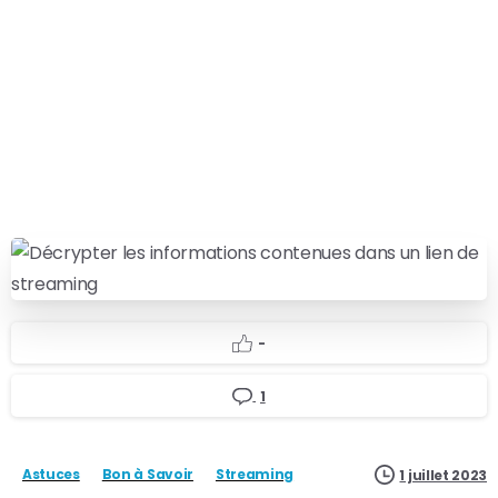
Décrypter les informations contenues dans un
lien de streaming
Me déconnecter
Nous suivre
Les alKODIques ©2025
-
1
Astuces
Bon à Savoir
Streaming
1 juillet 2023