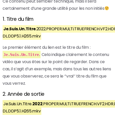
Ce contenu peut sembler technique, mais il sera
certainement d’une grande utilité pour les non initiés
1. Titre du film
Je.Suis.Un.Titre
.2022.PROPER.MULTi.TRUEFRENCH.VF2.HDR
DL.DDP5.1.H265.mkv
Le premier élément du lien est le titre du film :
.
Cela indique clairement le contenu
Je.Suis.Un.Titre
vidéo que vous êtes sur le point de regarder. Dans ce
cas, il s’agit d’un exemple, mais dans tous les autres liens
que vous observerez, ce sera le ‘’vrai’’ titre du film que
vous verrez.
2. Année de sortie
Je.Suis.Un.Titre.
2022
.PROPER.MULTi.TRUEFRENCH.VF2.HDR.
DL.DDP5.1.H265.mkv