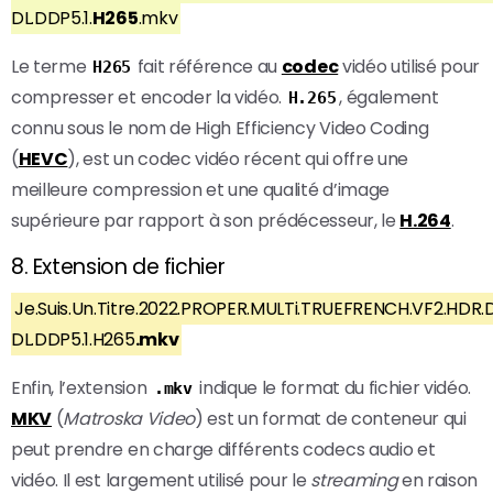
DL.DDP5.1.
H265
.mkv
Le terme
fait référence au
codec
vidéo utilisé pour
H265
compresser et encoder la vidéo.
, également
H.265
connu sous le nom de High Efficiency Video Coding
(
HEVC
), est un codec vidéo récent qui offre une
meilleure compression et une qualité d’image
supérieure par rapport à son prédécesseur, le
H.264
.
8. Extension de fichier
Je.Suis.Un.Titre.2022.PROPER.MULTi.TRUEFRENCH.VF2.HDR.
DL.DDP5.1.H265
.mkv
Enfin, l’extension
indique le format du fichier vidéo.
.mkv
MKV
(
Matroska Video
) est un format de conteneur qui
peut prendre en charge différents codecs audio et
vidéo. Il est largement utilisé pour le
streaming
en raison